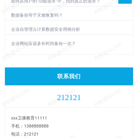
梓航建站CMS
梓航建站CMS
梓航建站CMS
如何从用户的“功能需求”中，找到真正的需求？
数据备份等于灾难恢复吗？
企业自管理云计算数据安全用例分析
企业网站应该多长时间备份一次？
梓航建站CMS
梓航建站CMS
梓航建站CMS
联系我们
梓航建站CMS
梓航建站CMS
梓航建站CMS
212121
xxx卫康教育11111
手机：1388888888
电话：212121